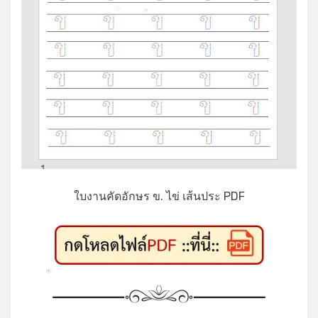
*
*
ใบงานคัดอักษร ข. ไข่ เส้นประ PDF
*
*